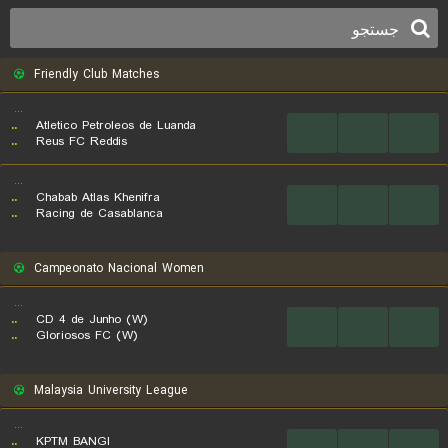
Friendly Club Matches
...
..
Atletico Petroleos de Luanda
...
...
...
..
Reus FC Reddis
...
..
Chabab Atlas Khenifra
...
...
...
..
Racing de Casablanca
Campeonato Nacional Women
...
..
CD 4 de Junho (W)
...
...
...
..
Gloriosos FC (W)
Malaysia University League
...
..
KPTM BANGI