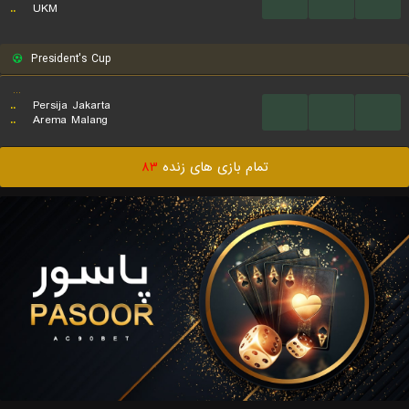
...
...
...
..
UKM
President's Cup
...
..
Persija Jakarta
...
...
...
..
Arema Malang
تمام بازی های زنده
۸۳